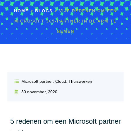
HOME
>
BLOGS
>
VIJF REDENEN OM EEN
MICROSOFT 365-PARTNER IN DE ARM TE
NEMEN
Microsoft partner
,
Cloud
,
Thuiswerken
30 november, 2020
5 redenen om een Microsoft partner