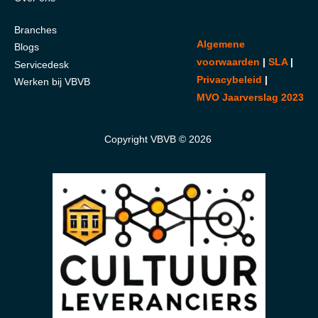
Branches
Algemene
Blogs
voorwaarden
|
SLA
|
Servicedesk
Privacybeleid
|
Werken bij VBVB
MVO Jaarverslag 2023
Copyright VBVB © 2026