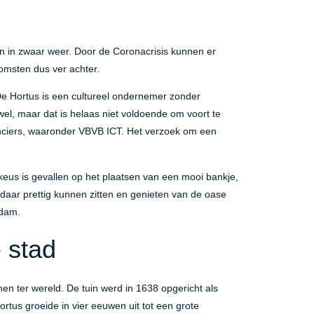
n in zwaar weer. Door de Coronacrisis kunnen er
omsten dus ver achter.
 De Hortus is een cultureel ondernemer zonder
el, maar dat is helaas niet voldoende om voort te
nciers, waaronder VBVB ICT. Het verzoek om een
keus is gevallen op het plaatsen van een mooi bankje,
s daar prettig kunnen zitten en genieten van de oase
rdam.
 stad
n ter wereld. De tuin werd in 1638 opgericht als
rtus groeide in vier eeuwen uit tot een grote