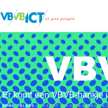
Er komt een VBVB-bankje i
HOME
>
BLOGS
>
ER KOMT EEN VBVB-BANKJE IN 