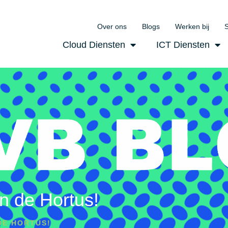
Over ons
Blogs
Werken bij
S
Cloud Diensten
ICT Diensten
n de Hortus!
DE HORTUS!