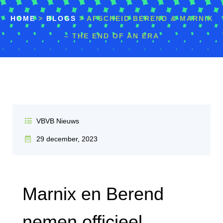
HOME
>
BLOGS
>
AFSCHEID BEREND & MARNIX
– THE END OF AN ERA
VBVB Nieuws
29 december, 2023
Marnix en Berend
nemen officieel